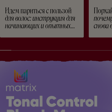
Идем париться с пользой
Порхай
для волос: инструкция для
почем
начинающих и опытных
снова 
банщиц