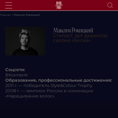
Главная
/
Максим Рокицкий
Максим Рокицкий
ХАЙЛАЙТЫ
Стилист, арт-директор
ПРИЧЕСКИ
салона «Белка»
СТРИЖКИ
УХОД
ОКРАШИВАНИЕ
МУЖЧИНАМ
PRO
Соцсети:
БЭКСТЕЙДЖ
ВКонтакте
ТЕСТ-ДРАЙВ
Образование, профессиональные достижения:
2011 г. — победитель Style&Colour Trophy.
ИЗУЧИТЬ ТРЕНДЫ
2008 г. — чемпион России в номинации
«Наращивание волос».
Опыт работы:
Основатель и арт-директор парикмахерской
BELKA (г. Москва).Автор коллекций
окрашивания L’Oréal Professionnel.Авторские