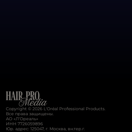
семинары: «Вечерние и свадебные прически»,
«Укладки и прически».Стилист московской
недели моды Mercedes-Benz Fashion Week
Russia.Тренер-эксперт в проектах H3 и
Tecni.Art.Стилист beauty и fashion-съемок в
глянцевых журналах России и мира.
Кредо:
«Главное — не бояться экспериментировать с
цветом и формой и больше внимания уделять
поиску новых текстур».
Copyright © 2026 L'Oréal Professional Products.
Все права защищены.
АО «Л’Ореаль»
ИНН 7726059896
Юр. адрес: 125047, г. Москва, вн.тер.г.